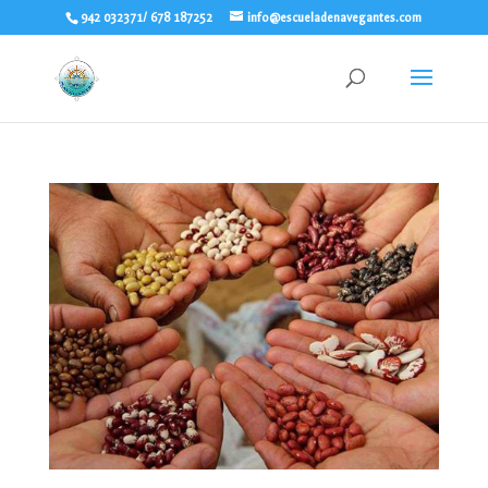
942 032371/ 678 187252
info@escueladenavegantes.com