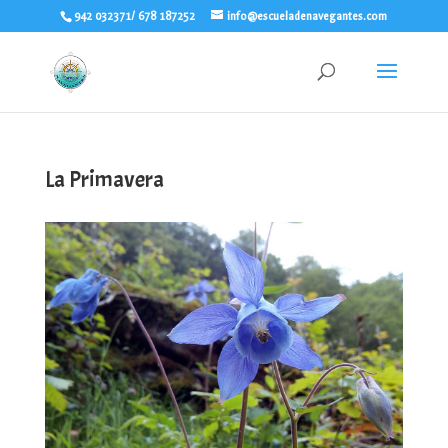
942 032371/ 678 187252
info@escueladenavegantes.com
La Primavera