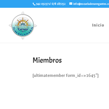
942 032371/ 678 187252
info@escueladenavegantes.
Inicio
Miembros
[ultimatemember form_id=»1645″]